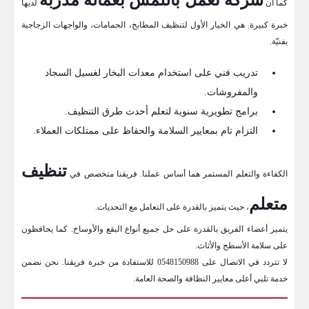
كما أن
لديها
خبرة كبيرة. هي الخيار الأول لتنظيف المطابخ، الحمامات، والواجهات الزجاجية
بفنيّة.
تدريب فني على استخدام معدات البخار لغسيل السجاد
والمفروشات.
برامج تطويرية سنوية لتعلم أحدث طرق التنظيف.
التزام تام بمعايير السلامة والحفاظ على ممتلكات العملاء.
تنظيف
الكفاءة والتعلم المستمر هما أساس عملنا. فريقنا متخصص في
متعلم
، حيث يتميز بالقدرة على التعامل مع التحديات.
يتميز أعضاء الفريق بالقدرة على حل جميع أنواع البقع والأوساخ. كما يحافظون
على سلامة الأسطح والأثاث.
لا تتردد في الاتصال على 0548150988 للاستفادة من خبرة فريقنا. نحن نضمن
خدمة تلبي أعلى معايير النظافة والصحة العامة.