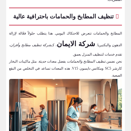
تنظيف المطابخ والحمامات باحترافية عالية
المطابخ والحمامات تتعرض للاحتكاك اليومي. هذا يتطلب حلولاً فعّالة لإزالة
شركة الايمان
الدهون والبكتيريا.
، كـ
شركة تنظيف مطابخ وأفران
،
تقدم خدمات لتنظيف المنزل بعمق.
نحن نضمن
تنظيف المطابخ والحمامات
بفضل معدات حديثة. مثل ماكينات البخار
كارشر SC5 ومكانس دايسون V15. هذه المعدات تساعد في التخلص من البقع
الصعبة.