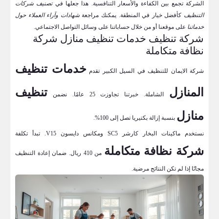
الشركة تجمع بين الكفاءة والأسعار التنافسية. هذا جعلها في
تصنيف شركات
التنظيف
كأفضل خيار في المنطقة. يمكنك مراجعة
شهادات وآراء العملاء حول
خدماتنا
على موقعنا أو من خلال حساباتنا على وسائل التواصل الاجتماعي.
شركة تنظيف خدمات تنظيف منازل شركة
نظافة متكاملة
خدمات تنظيف
شركة الايمان للتنظيف في السيل الكبير تقدم
المنازل
تنظيف
الشاملة. خبرتنا تجاوزت 25 عامًا. نضمن
منازل
بنسبة إزالة بكتيريا تصل إلى 100%.
نستخدم ماكينات البخار كارشر SC5 ومكانس دايسون V15. تبدأ تكلفة
شركة نظافة متكاملة
من 410 ريال. ضمان إعادة التنظيف
مجانًا إذا لم تكن النتائج مرضية.