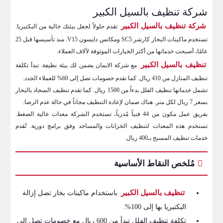
شركة تنظيف بالسيل الكبير
شركة تنظيف بالسيل الكبير
تقدم حلولاً لجعل بيئتك خالية من البكتيريا.
تستخدم ماكينات البخار كارشر SC5 ومكانس دايسون V15. منذ تأسيسها قبل 25
عامًا، أصبحت خدماتها من أكثر الخيارات الموثوقة لآلاف العملاء.
تنظيف بالسيل الكبير
مع شركة الايمان يضمن لك بيئة نظيفة. تبدأ تكلفة
تنظيف المنازل من 410 ريال. كما تقدم خصومات تصل إلى 60% للعملاء الجدد.
تشمل خدماتها تنظيف الفلل بدءاً من 1500 ريال. كما تقدم تنظيف السجاد بالبخار
بسعر 7 ريال لكل متر. هناك ضمان لإعادة التنظيف مجاناً في حالة عدم الرضا.
بفريق عمل مكون من 44 فنياً مُدرباً، تستخدم الشركة معدات عالية الضغط.
تستخدم هذه المعدات لتنظيف الخزانات والمساجد وفق برامج دورية. تُقدم
خدمات تنظيف المسبح بـ400 ريال.
مُلخص النقاط الأساسية
تنظيف بالسيل الكبير
باستخدام ماكينات بخار تصل إزالة
البكتيريا بها إلى 100%.
تكلفة تنظيف الفلل تبدأ من 600 ريال مع خصومات تصل إلى