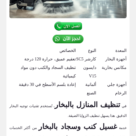
المعدة
النوع
الخصائص
أجهزة البخار
كارشر SC5
تعقيم عميق، حرارة 120 درجة
مكانس بخارية
دايسون
تنظيف السجاد والكنب دون مواد
V15
كيميائية
أجهزة جلي
ألمانية
إعادة بلسم الأسطح في 30 دقيقة
الرخام
الصنع
تنظيف المنازل بالبخار
في
، تُستخدم تقنيات توجيه البخار
الدقيق. هذا يسهل تنظيف الزوايا الضيقة.
غسيل كنب وسجاد بالبخار
خدمة
من أكثر الخدمات